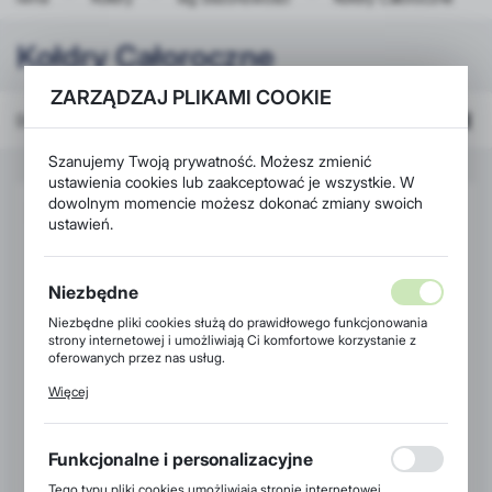
Kołdry Całoroczne
ZARZĄDZAJ PLIKAMI COOKIE
Domyślnie
Szanujemy Twoją prywatność. Możesz zmienić
ustawienia cookies lub zaakceptować je wszystkie. W
dowolnym momencie możesz dokonać zmiany swoich
ustawień.
Niezbędne
Niezbędne pliki cookies służą do prawidłowego funkcjonowania
strony internetowej i umożliwiają Ci komfortowe korzystanie z
oferowanych przez nas usług.
Pliki cookies odpowiadają na podejmowane przez Ciebie działania
Więcej
w celu m.in. dostosowania Twoich ustawień preferencji
Kołdra Actigard + 140x200
prywatności, logowania czy wypełniania formularzy. Dzięki plikom
cookies strona, z której korzystasz, może działać bez zakłóceń.
Funkcjonalne i personalizacyjne
Dostępny
Tego typu pliki cookies umożliwiają stronie internetowej