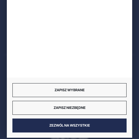
internet@amw.pl
Preferujesz kontakt pisemny?
Odpisujemy najszybciej jak to możliwe.
FORMULARZ KONTAKTOWY
BEZPIECZNE PŁATNOŚCI
ZAPISZ WYBRANE
SZYBKA DOSTAWA
ZAPISZ NIEZBĘDNE
ZEZWÓL NA WSZYSTKIE
DOŁĄCZ DO NAS