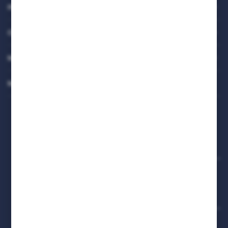
INFORMACJE
OBSŁUGA KLIENTA
MOJE KONTO
MASZ PYTANIE
FIRMA
AMW Nawrot spółka komandytowa
ul. Ułanów 1, 42-625 Pyrzowice
NIP: 6452299087
TELEFON
+48 32 284 50 17
pon.–pt. 7:30–17:00
sob. 8:00–13:00
E-MAIL