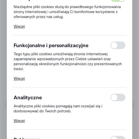
Niezbędne pliki cookies służą do prawidłowego funkcjonowania
strony internetowej i umożliwiają Ci komfortowe korzystanie z
oferowanych przez nas usług.
Pliki cookies odpowiadają na podejmowane przez Ciebie działania
Więcej
w celu m.in. dostosowania Twoich ustawień preferencji
prywatności, logowania czy wypełniania formularzy. Dzięki plikom
cookies strona, z której korzystasz, może działać bez zakłóceń.
Funkcjonalne i personalizacyjne
Poduszka Pure Alamo Fibra 50x60
Tego typu pliki cookies umożliwiają stronie internetowej
zapamiętanie wprowadzonych przez Ciebie ustawień oraz
Dostępny
personalizację określonych funkcjonalności czy prezentowanych
treści.
Dzięki tym plikom cookies możemy zapewnić Ci większy komfort
179,00 zł
Brutto:
Więcej
korzystania z funkcjonalności naszej strony poprzez dopasowanie
jej do Twoich indywidualnych preferencji. Wyrażenie zgody na
funkcjonalne i personalizacyjne pliki cookies gwarantuje
DO KOSZYKA
dostępność większej ilości funkcji na stronie.
Analityczne
Analityczne pliki cookies pomagają nam rozwijać się i
dostosowywać do Twoich potrzeb.
POLECAMY
Cookies analityczne pozwalają na uzyskanie informacji w zakresie
Więcej
wykorzystywania witryny internetowej, miejsca oraz
częstotliwości, z jaką odwiedzane są nasze serwisy www. Dane
pozwalają nam na ocenę naszych serwisów internetowych pod
względem ich popularności wśród użytkowników. Zgromadzone