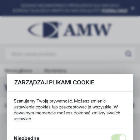
SZUKASZ NIEZAWODNEGO PRODUCENTA DLA SWOJEGO
USTAWIENIA REGIONALNE
BIZNESU? DLACZEGO WARTO DO NAS DOŁĄCZYĆ?
POZNAJ NAS!
Lokalizacja
Polska
Język
polski
Waluta
Strona główna
Wyróżniony
Polski złoty (PLN)
ZARZĄDZAJ PLIKAMI COOKIE
Wyróżniony
ZAPISZ
Szanujemy Twoją prywatność. Możesz zmienić
Domyślnie
ustawienia cookies lub zaakceptować je wszystkie. W
dowolnym momencie możesz dokonać zmiany swoich
ustawień.
POLECAMY
Niezbędne