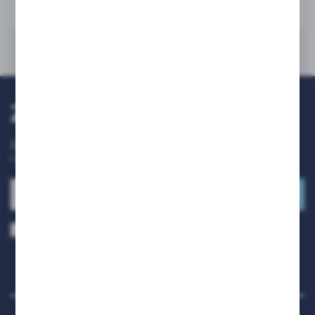
DO KOSZYKA
Zapisz się do newslettera
Zapisz się do newslettera na naszym sklepie internetowym
i otrzymuj
informacje o nowościach i promocjach.
ZAPISZ SIĘ
Wyrażam zgodę na otrzymywanie drogą elektroniczną na wskazany
przeze mnie adres e-mail informacji dotyczących usług świadczonych
przez Administratora. Zgoda może zostać cofnięta w każdym czasie.
Polityka prywatności
*